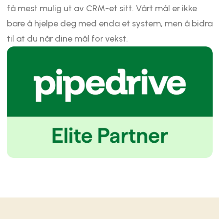
få mest mulig ut av CRM-et sitt. Vårt mål er ikke
bare å hjelpe deg med enda et system, men å bidra
til at du når dine mål for vekst.